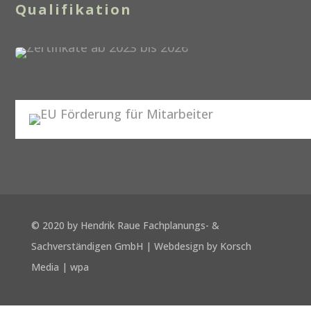
Qualifikation
o
n
© 2020 by Hendrik Raue Fachplanungs- &
Sachverständigen GmbH |
Webdesign by Korsch
Media
|
wpa