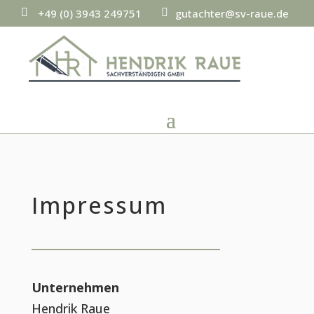
+49 (0) 3943 249751
gutachter@sv-raue.de
p
e
h
m
o
ai
n
l
e
ic
ic
o
o
n
n
Impressum
Unternehmen
Hendrik Raue