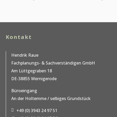
Kontakt
Hendrik Raue
Fachplanungs- & Sachverständigen GmbH
Am Lüttgegraben 18
DE-38855 Wernigerode
Büroeingang
An der Holtemme / selbiges Grundstück
+49 (0) 3943 24 97 51
p