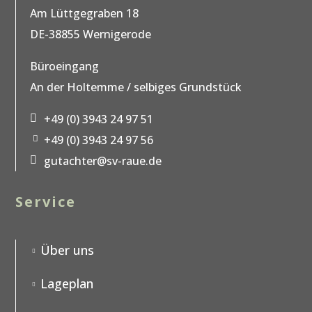
Am Lüttgegraben 18
DE-38855 Wernigerode
Büroeingang
An der Holtemme / selbiges Grundstück
+49 (0) 3943 24 97 51
p
+49 (0) 3943 24 97 56
h
fa
o
x
gutachter@sv-raue.de
n
m
ic
e
ai
o
ic
l
n
o
Service
ic
n
o
n
Über uns
ci
rc
le
ic
Lageplan
o
ci
n
rc
le