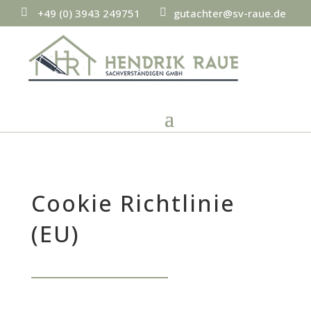
+49 (0) 3943 249751
gutachter@sv-raue.de
p
e
h
m
o
ai
n
l
e
ic
ic
o
o
n
n
Cookie Richtlinie
(EU)