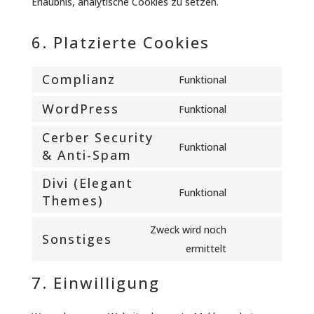
Erlaubnis, analytische Cookies zu setzen.
6. Platzierte Cookies
Complianz
Funktional
Consent
WordPress
to
Funktional
Consent
service
Cerber Security
to
complianz
Funktional
& Anti-Spam
Consent
service
to
wordpress
Divi (Elegant
Funktional
service
Themes)
Consent
cerber-
to
Zweck wird noch
security-
Sonstiges
service
Consent
ermittelt
&-
divi-
to
anti-
(elegant-
7. Einwilligung
service
spam
themes)
sonstiges