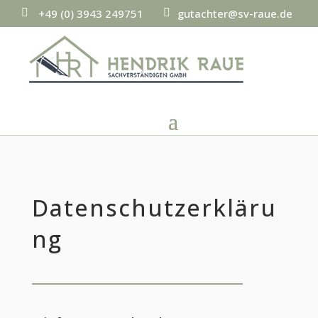
+49 (0) 3943 249751
gutachter@sv-raue.de
p
e
h
m
o
ai
n
l
e
ic
ic
o
o
n
n
Datenschutzerkläru
ng