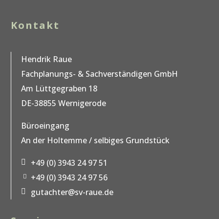
Kontakt
Hendrik Raue
Fachplanungs- & Sachverständigen GmbH
Am Lüttgegraben 18
DE-38855 Wernigerode
Büroeingang
An der Holtemme / selbiges Grundstück
+49 (0) 3943 24 97 51
p
+49 (0) 3943 24 97 56
h
fa
o
x
gutachter@sv-raue.de
n
m
ic
e
ai
o
ic
l
n
o